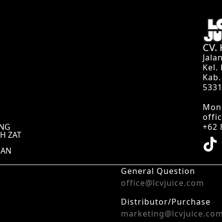
CV.
Jala
Kel.
Kab.
533
Mon 
offi
UNG
+62 
H ZAT
UAN
General Question
office@lcvjuice.com
Distributor/Purchase
marketing@lcvjuice.co