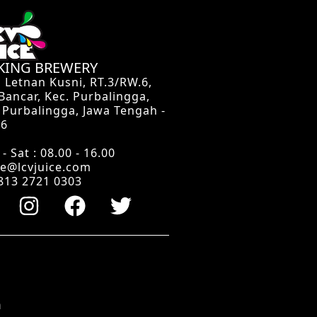
 KING BREWERY
n Letnan Kusni, RT.3/RW.6,
 Bancar, Kec. Purbalingga,
 Purbalingga, Jawa Tengah -
16
- Sat : 08.00 - 16.00
ce@lcvjuice.com
813 2721 0303
m