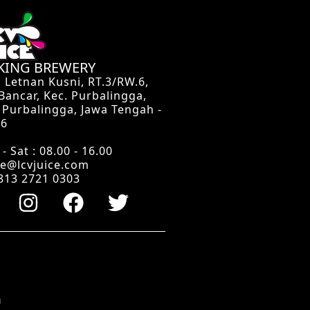
 KING BREWERY
n Letnan Kusni, RT.3/RW.6,
 Bancar, Kec. Purbalingga,
 Purbalingga, Jawa Tengah -
16
- Sat : 08.00 - 16.00
ce@lcvjuice.com
813 2721 0303
m