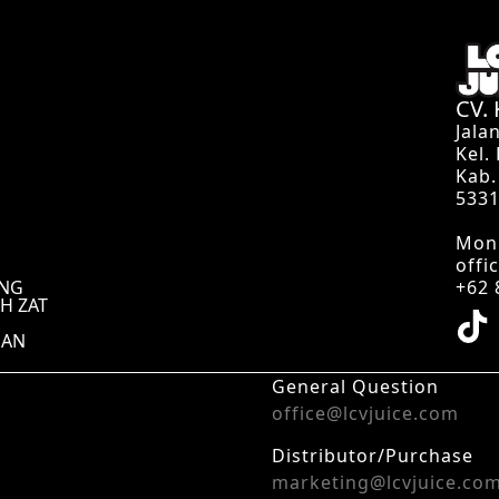
CV.
Jala
Kel.
Kab.
533
Mon 
offi
UNG
+62 
H ZAT
UAN
General Question
office@lcvjuice.com
Distributor/Purchase
marketing@lcvjuice.co