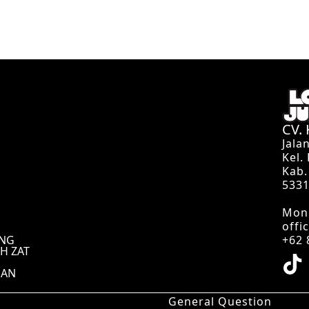
CV.
Jala
Kel.
Kab.
533
Mon 
offi
UNG
+62 
H ZAT
UAN
General Question